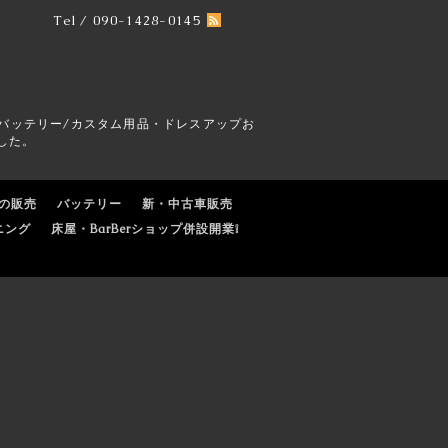
Tel / 090-1428-0145
バッテリー/カスタム用品・ドレスアップお
した。
の販売
バッテリー
新・中古車販売
ニング
床屋・BarBerショップ併設開業❕