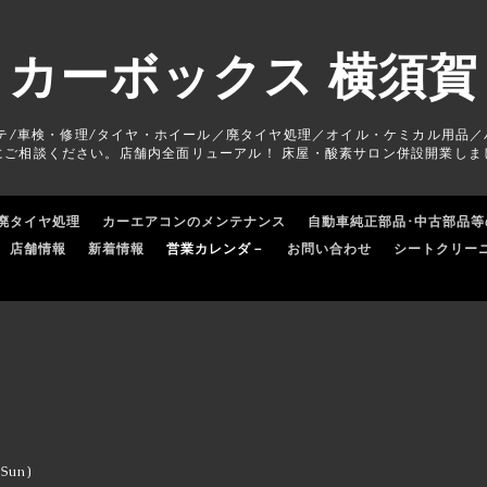
カーボックス 横須賀
テ/車検・修理/タイヤ・ホイール／廃タイヤ処理／オイル・ケミカル用品／
にご相談ください。店舗内全面リューアル！ 床屋・酸素サロン併設開業しま
廃タイヤ処理
カーエアコンのメンテナンス
自動車純正部品･中古部品等
店舗情報
新着情報
営業カレンダ－
お問い合わせ
シートクリー
(Sun)