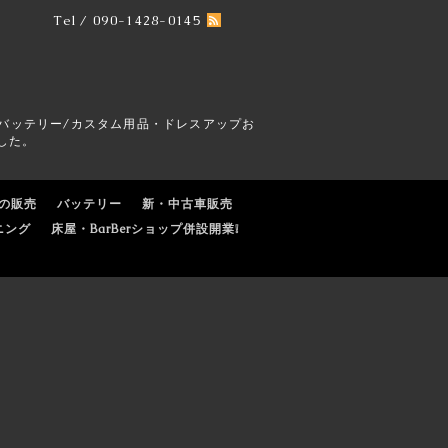
Tel / 090-1428-0145
バッテリー/カスタム用品・ドレスアップお
した。
の販売
バッテリー
新・中古車販売
ニング
床屋・BarBerショップ併設開業❕