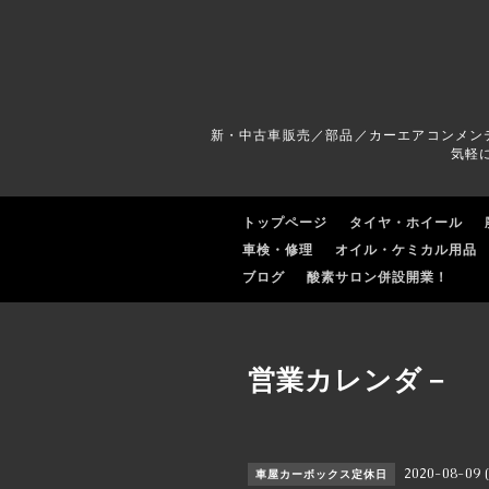
新・中古車販売／部品／カーエアコンメン
気軽
トップページ
タイヤ・ホイール
車検・修理
オイル・ケミカル用品
ブログ
酸素サロン併設開業！
営業カレンダ－
2020-08-09 
車屋カーボックス定休日